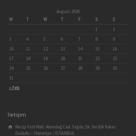
August 2026
M
T
W
T
F
S
S
1
2
3
4
5
6
7
8
9
10
11
12
13
14
15
16
17
18
19
20
21
22
23
24
25
26
27
28
29
30
31
« Feb
İletişim
Necip Fazıl Mah. Alemdağ Cad. Sağdıç Sk. No:8/A Yukarı
Dudullu – Ümraniye / İSTANBUL