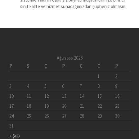
sınıf kalite ve hizmet sunacağımızdan şüpheniz olmasın.
Ağustos 2026
P
S
Ç
P
C
C
P
1
2
3
4
5
6
7
8
9
10
11
12
13
14
15
16
17
18
19
20
21
22
23
24
25
26
27
28
29
30
31
« Şub