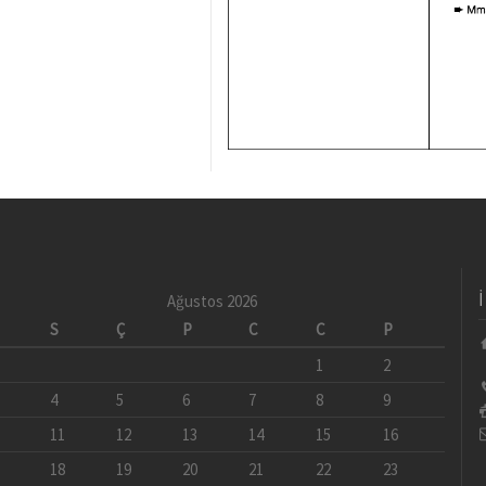
Ağustos 2026
S
Ç
P
C
C
P
1
2
4
5
6
7
8
9
11
12
13
14
15
16
18
19
20
21
22
23