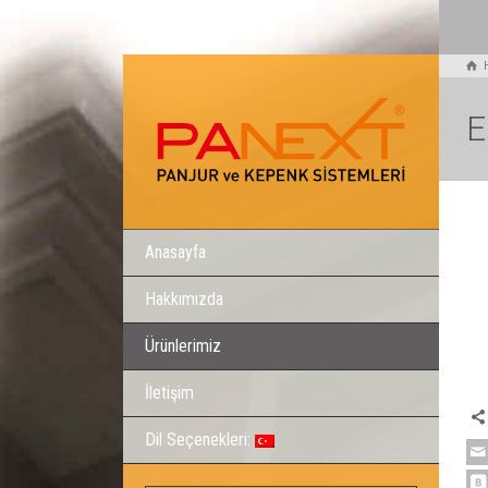
E
Anasayfa
Hakkımızda
Ürünlerimiz
İletişim
Dil Seçenekleri: