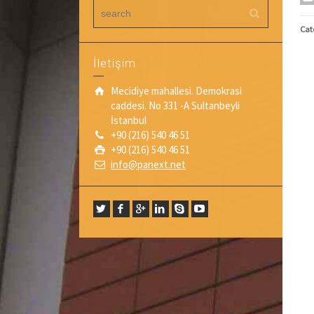
Cat
İletişim
Mecidiye mahallesi. Demokrasi
caddesi. No 331 -A Sultanbeyli
İstanbul
+90 (216) 540 46 51
+90 (216) 540 46 51
info@panext.net