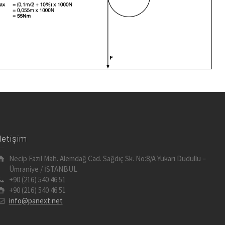
İletişim
Necip Fazıl Mah. Alemdağ Cad. Sağdıç Sk. No:8/A Yukarı Dudullu –
Ümraniye / İSTANBUL
+90 (216) 540 46 51
+90 (216) 540 46 51
info@panext.net