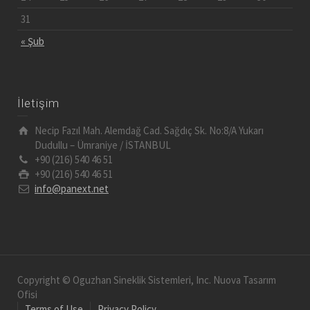
31
« Şub
İletişim
Necip Fazıl Mah. Alemdağ Cad. Sağdıç Sk. No:8/A Yukarı
Dudullu – Ümraniye / İSTANBUL
+90 (216) 540 46 51
+90 (216) 540 46 51
info@panext.net
Copyright © Oguzhan Sineklik Sistemleri, Inc. Nuova Tasarım
Ofisi
Terms of Use
Privacy Policy