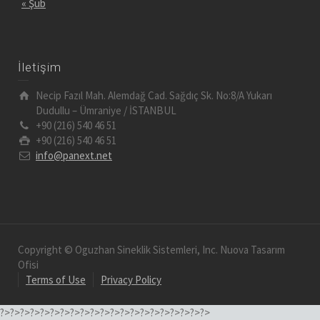
« Şub
İletişim
Necip Fazıl Mah. Alemdağ Cad. Sağdıç Sk. No:8/A Yukarı
Dudullu – Ümraniye / İSTANBUL
+90 (216) 540 46 51
+90 (216) 540 46 51
info@panext.net
Copyright © Oguzhan Sineklik Sistemleri, Inc. Nuova Tasarım
Ofisi
Terms of Use
Privacy Policy
?>
?>
?>
?>
?>
?>
?>
?>
?>
?>
?>
?>
?>
?>
?>
?>
?>
?>
?>
?>
?>