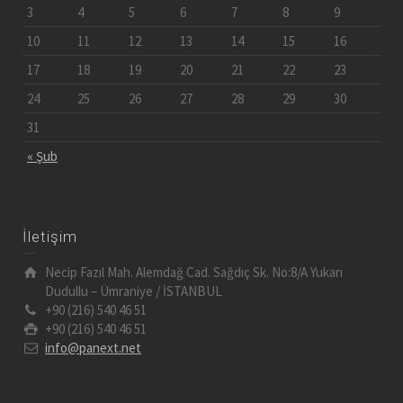
3
4
5
6
7
8
9
10
11
12
13
14
15
16
17
18
19
20
21
22
23
24
25
26
27
28
29
30
31
« Şub
İletişim
Necip Fazıl Mah. Alemdağ Cad. Sağdıç Sk. No:8/A Yukarı
Dudullu – Ümraniye / İSTANBUL
+90 (216) 540 46 51
+90 (216) 540 46 51
info@panext.net