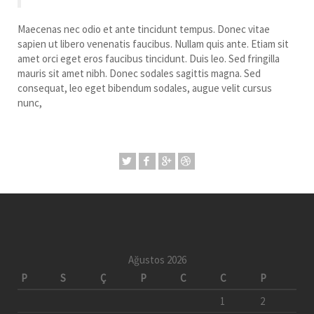
Maecenas nec odio et ante tincidunt tempus. Donec vitae
sapien ut libero venenatis faucibus. Nullam quis ante. Etiam sit
amet orci eget eros faucibus tincidunt. Duis leo. Sed fringilla
mauris sit amet nibh. Donec sodales sagittis magna. Sed
consequat, leo eget bibendum sodales, augue velit cursus
nunc,
Ağustos 2026
P
S
Ç
P
C
C
P
1
2