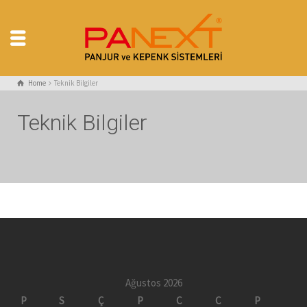
Home
Teknik Bilgiler
Teknik Bilgiler
Ağustos 2026
P
S
Ç
P
C
C
P