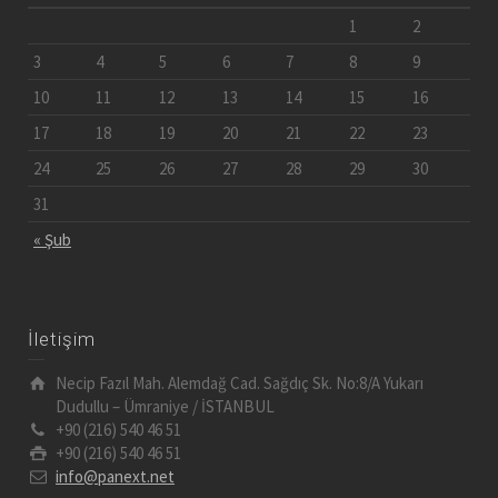
1
2
3
4
5
6
7
8
9
10
11
12
13
14
15
16
17
18
19
20
21
22
23
24
25
26
27
28
29
30
31
« Şub
İletişim
Necip Fazıl Mah. Alemdağ Cad. Sağdıç Sk. No:8/A Yukarı
Dudullu – Ümraniye / İSTANBUL
+90 (216) 540 46 51
+90 (216) 540 46 51
info@panext.net