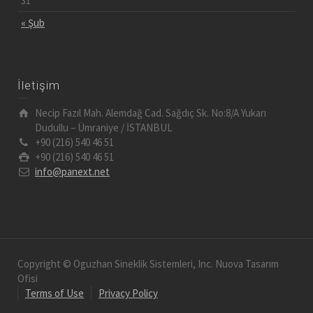
31
« Şub
İletişim
Necip Fazıl Mah. Alemdağ Cad. Sağdıç Sk. No:8/A Yukarı
Dudullu – Ümraniye / İSTANBUL
+90 (216) 540 46 51
+90 (216) 540 46 51
info@panext.net
Copyright © Oguzhan Sineklik Sistemleri, Inc. Nuova Tasarım
Ofisi
Terms of Use
Privacy Policy