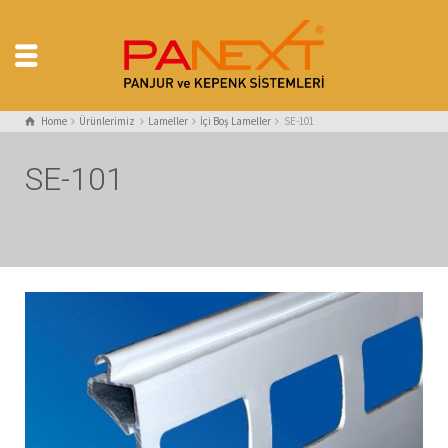
Home
Ürünlerimiz
Lameller
İçi Boş Lameller
SE-101
SE-101