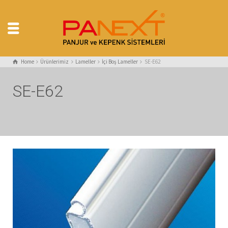
Home
Ürünlerimiz
Lameller
İçi Boş Lameller
SE-E62
SE-E62