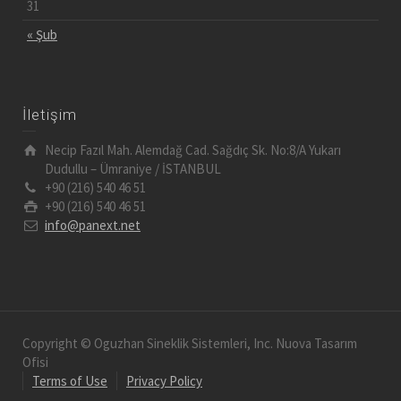
31
« Şub
İletişim
Necip Fazıl Mah. Alemdağ Cad. Sağdıç Sk. No:8/A Yukarı
Dudullu – Ümraniye / İSTANBUL
+90 (216) 540 46 51
+90 (216) 540 46 51
info@panext.net
Copyright © Oguzhan Sineklik Sistemleri, Inc. Nuova Tasarım
Ofisi
Terms of Use
Privacy Policy