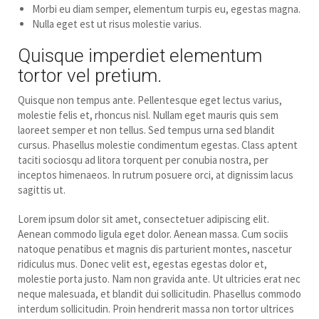
Morbi eu diam semper, elementum turpis eu, egestas magna.
Nulla eget est ut risus molestie varius.
Quisque imperdiet elementum
tortor vel pretium.
Quisque non tempus ante. Pellentesque eget lectus varius,
molestie felis et, rhoncus nisl. Nullam eget mauris quis sem
laoreet semper et non tellus. Sed tempus urna sed blandit
cursus. Phasellus molestie condimentum egestas. Class aptent
taciti sociosqu ad litora torquent per conubia nostra, per
inceptos himenaeos. In rutrum posuere orci, at dignissim lacus
sagittis ut.
Lorem ipsum dolor sit amet, consectetuer adipiscing elit.
Aenean commodo ligula eget dolor. Aenean massa. Cum sociis
natoque penatibus et magnis dis parturient montes, nascetur
ridiculus mus. Donec velit est, egestas egestas dolor et,
molestie porta justo. Nam non gravida ante. Ut ultricies erat nec
neque malesuada, et blandit dui sollicitudin. Phasellus commodo
interdum sollicitudin. Proin hendrerit massa non tortor ultrices