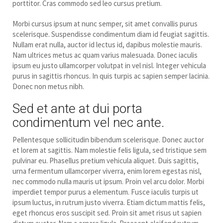
porttitor. Cras commodo sed leo cursus pretium.
Morbi cursus ipsum at nunc semper, sit amet convallis purus
scelerisque. Suspendisse condimentum diam id feugiat sagittis.
Nullam erat nulla, auctor id lectus id, dapibus molestie mauris.
Nam ultrices metus ac quam varius malesuada. Donec iaculis
ipsum eu justo ullamcorper volutpat in vel nisl. Integer vehicula
purus in sagittis rhoncus. In quis turpis ac sapien semper lacinia.
Donec non metus nibh.
Sed et ante at dui porta
condimentum vel nec ante.
Pellentesque sollicitudin bibendum scelerisque. Donec auctor
et lorem at sagittis. Nam molestie felis ligula, sed tristique sem
pulvinar eu. Phasellus pretium vehicula aliquet. Duis sagittis,
urna fermentum ullamcorper viverra, enim lorem egestas nisl,
nec commodo nulla mauris ut ipsum. Proin vel arcu dolor. Morbi
imperdiet tempor purus a elementum. Fusce iaculis turpis ut
ipsum luctus, in rutrum justo viverra. Etiam dictum mattis felis,
eget rhoncus eros suscipit sed. Proin sit amet risus ut sapien