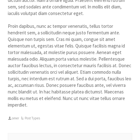
dictum auctor. Nam a ornare ligula. Praesent eleifend rutrum
sem, sed sodales ante condimentum vel. In mollis elit diam,
iaculis volutpat diam consectetur eget.
Proin dapibus, nunc ac tempor venenatis, tellus tortor
hendrerit sem, a sollicitudin neque justo fermentum ante.
Quisque non turpis sem. Cras mi quam, congue sit amet
elementum ut, egestas vitae felis. Quisque facilisis magna id
tortor malesuada, at molestie purus posuere. Aenean eget
malesuada odio. Aliquam porta varius molestie. Pellentesque
auctor faucibus lectus, in consectetur mauris facilisis at. Donec
sollicitudin venenatis orci vel aliquet. Etiam commodo nulla
turpis, nec interdum est rutrum at. Sed a dui porta, faucibus leo
ac, accumsan risus. Donec posuere faucibus ante, vel viverra
nunc blandit ut. In hac habitasse platea dictumst. Maecenas
mollis eu metus et eleifend. Nunc ut nunc vitae tellus ornare
imperdiet.
omer
Post Types