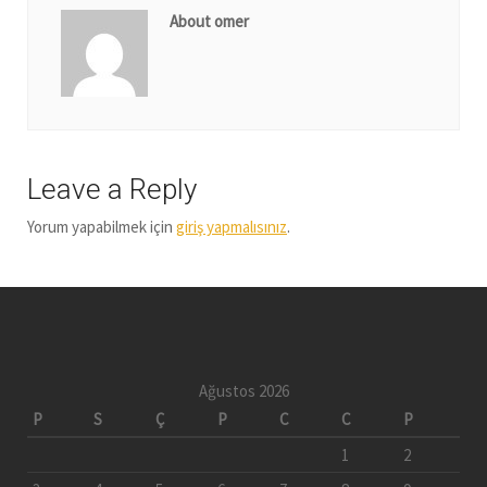
About omer
Leave a Reply
Yorum yapabilmek için
giriş yapmalısınız
.
Ağustos 2026
P
S
Ç
P
C
C
P
1
2