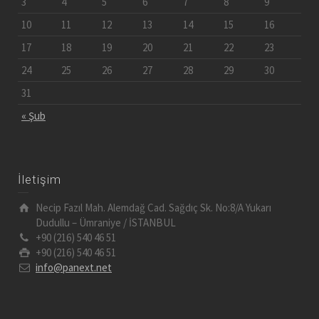
3
4
5
6
7
8
9
10
11
12
13
14
15
16
17
18
19
20
21
22
23
24
25
26
27
28
29
30
31
« Şub
İletişim
Necip Fazıl Mah. Alemdağ Cad. Sağdıç Sk. No:8/A Yukarı
Dudullu – Ümraniye / İSTANBUL
+90 (216) 540 46 51
+90 (216) 540 46 51
info@panext.net