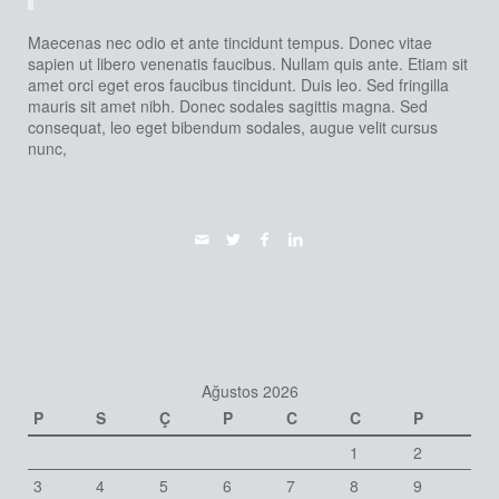
Maecenas nec odio et ante tincidunt tempus. Donec vitae
sapien ut libero venenatis faucibus. Nullam quis ante. Etiam sit
amet orci eget eros faucibus tincidunt. Duis leo. Sed fringilla
mauris sit amet nibh. Donec sodales sagittis magna. Sed
consequat, leo eget bibendum sodales, augue velit cursus
nunc,
Ağustos 2026
P
S
Ç
P
C
C
P
1
2
3
4
5
6
7
8
9