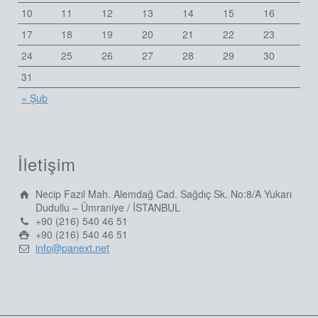
10
11
12
13
14
15
16
17
18
19
20
21
22
23
24
25
26
27
28
29
30
31
« Şub
İletişim
Necip Fazıl Mah. Alemdağ Cad. Sağdıç Sk. No:8/A Yukarı
Dudullu – Ümraniye / İSTANBUL
+90 (216) 540 46 51
+90 (216) 540 46 51
info@panext.net