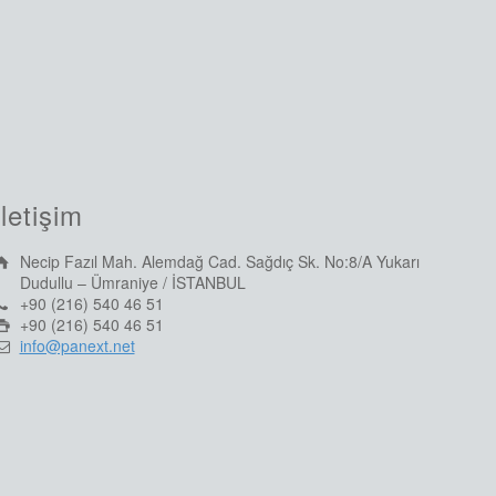
İletişim
Necip Fazıl Mah. Alemdağ Cad. Sağdıç Sk. No:8/A Yukarı
Dudullu – Ümraniye / İSTANBUL
+90 (216) 540 46 51
+90 (216) 540 46 51
info@panext.net