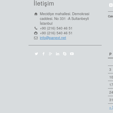
İletişim
Mecidiye mahallesi. Demokrasi
Cat
caddesi. No 331 -A Sultanbeyli
İstanbul
+90 (216) 540 46 51
+90 (216) 540 46 51
info@panext.net
P
3
1
1
2
3
« 