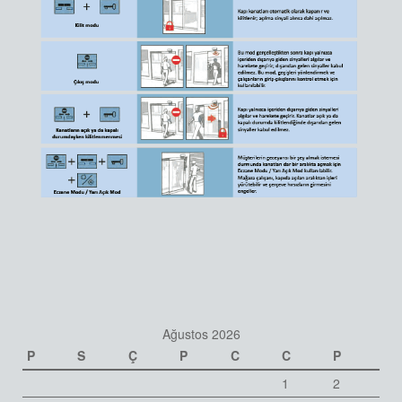
Ağustos 2026
P
S
Ç
P
C
C
P
1
2