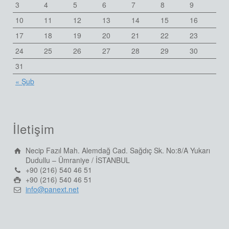
3
4
5
6
7
8
9
10
11
12
13
14
15
16
17
18
19
20
21
22
23
24
25
26
27
28
29
30
31
« Şub
İletişim
Necip Fazıl Mah. Alemdağ Cad. Sağdıç Sk. No:8/A Yukarı
Dudullu – Ümraniye / İSTANBUL
+90 (216) 540 46 51
+90 (216) 540 46 51
info@panext.net