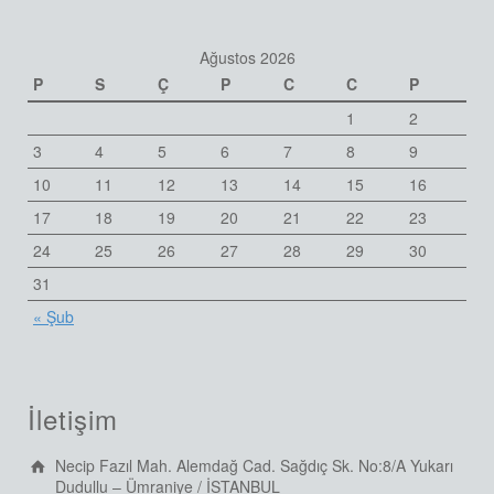
Ağustos 2026
P
S
Ç
P
C
C
P
1
2
3
4
5
6
7
8
9
10
11
12
13
14
15
16
17
18
19
20
21
22
23
24
25
26
27
28
29
30
31
« Şub
İletişim
Necip Fazıl Mah. Alemdağ Cad. Sağdıç Sk. No:8/A Yukarı
Dudullu – Ümraniye / İSTANBUL