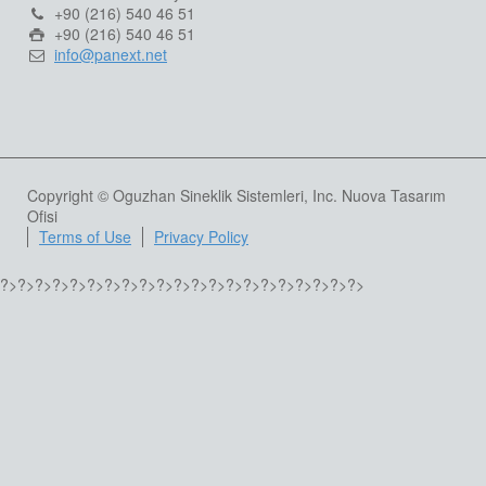
+90 (216) 540 46 51
+90 (216) 540 46 51
info@panext.net
Copyright © Oguzhan Sineklik Sistemleri, Inc. Nuova Tasarım
Ofisi
Terms of Use
Privacy Policy
?>
?>
?>
?>
?>
?>
?>
?>
?>
?>
?>
?>
?>
?>
?>
?>
?>
?>
?>
?>
?>