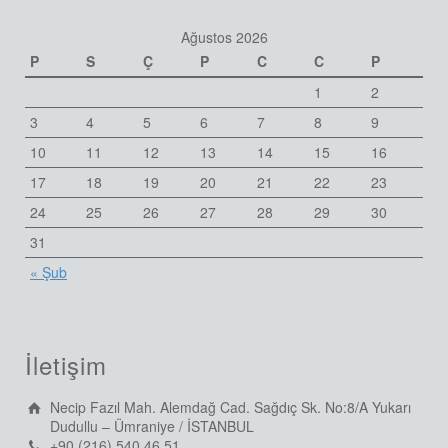
Ağustos 2026
P
S
Ç
P
C
C
P
1
2
3
4
5
6
7
8
9
10
11
12
13
14
15
16
17
18
19
20
21
22
23
24
25
26
27
28
29
30
31
« Şub
İletişim
Necip Fazıl Mah. Alemdağ Cad. Sağdıç Sk. No:8/A Yukarı
Dudullu – Ümraniye / İSTANBUL
+90 (216) 540 46 51