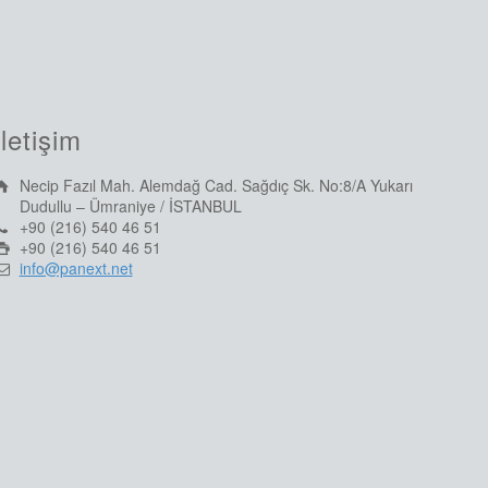
İletişim
Necip Fazıl Mah. Alemdağ Cad. Sağdıç Sk. No:8/A Yukarı
Dudullu – Ümraniye / İSTANBUL
+90 (216) 540 46 51
+90 (216) 540 46 51
info@panext.net