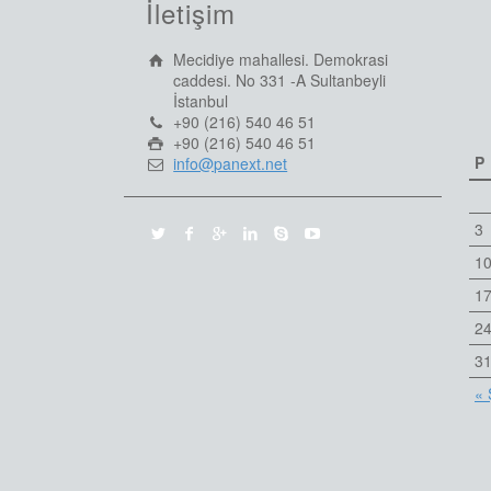
İletişim
Mecidiye mahallesi. Demokrasi
caddesi. No 331 -A Sultanbeyli
İstanbul
+90 (216) 540 46 51
+90 (216) 540 46 51
P
info@panext.net
3
1
1
2
3
« 