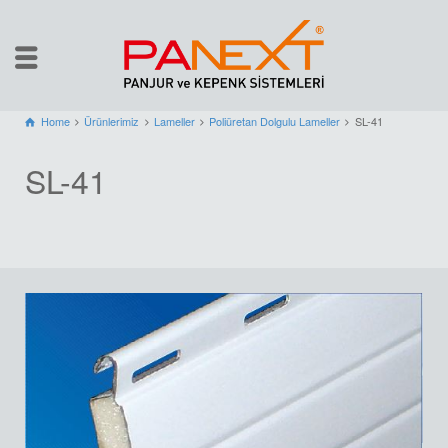
Home
Ürünlerimiz
Lameller
Poliüretan Dolgulu Lameller
SL-41
SL-41